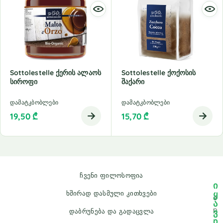
Sottolestelle Ქერის Ალაოს
Sottolestelle Ქოქოსის
Სიროფი
Შაქარი
დამატკბობლები
დამატკბობლები
19,50
₾
15,70
₾
ჩვენი ფილოსოფია
ი
ყ
ხშირად დასმული კითხვები
e
ა
p
ვ
დაბრუნება და გადაცვლა
ი
i