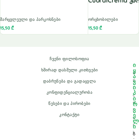
CuordiCrema Კა
მარცვლეული და პარკოსნები
ორცხობილები
15,50
₾
15,50
₾
ჩვენი ფილოსოფია
ი
ყ
ხშირად დასმული კითხვები
e
ა
p
ვ
დაბრუნება და გადაცვლა
ი
i
პ
კონფიდენციალურობა
c
ი
a
რ
წესები და პირობები
ვ
l
ე
კონტაქტი
o
ლ
r
ი
i
გ