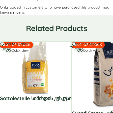
Only logged in customers who have purchased this product may
leave a review.
Related Products
Read
Read
Add to Wishlist
Add to Wishlist
OUT OF STOCK
OUT OF STOCK
more
more
Quick view
Quick view
Sottolestelle Სიმინდის Კუსკუსი