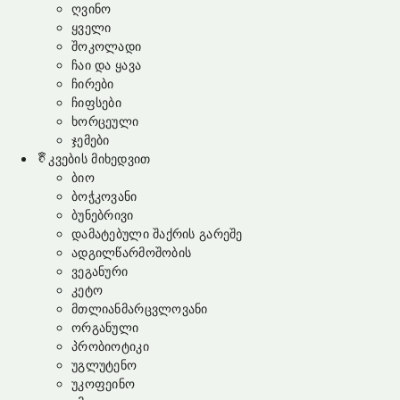
ღვინო
ყველი
შოკოლადი
ჩაი და ყავა
ჩირები
ჩიფსები
ხორცეული
ჯემები
კვების მიხედვით
ბიო
ბოჭკოვანი
ბუნებრივი
დამატებული შაქრის გარეშე
ადგილწარმოშობის
ვეგანური
კეტო
მთლიანმარცვლოვანი
ორგანული
პრობიოტიკი
უგლუტენო
უკოფეინო