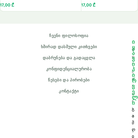
17,00
₾
17,00
₾
ჩვენი ფილოსოფია
ი
ყ
ხშირად დასმული კითხვები
e
ა
p
ვ
დაბრუნება და გადაცვლა
ი
i
პ
კონფიდენციალურობა
c
ი
a
რ
წესები და პირობები
ვ
l
ე
კონტაქტი
o
ლ
r
ი
i
გ
e
ა
მ
.
ო
s
ი
h