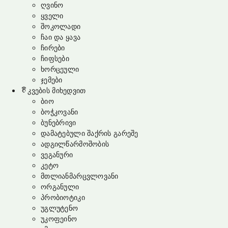
ღვინო
ყველი
შოკოლადი
ჩაი და ყავა
ჩირები
ჩიფსები
ხორცეული
ჯემები
კვების მიხედვით
ბიო
ბოჭკოვანი
ბუნებრივი
დამატებული შაქრის გარეშე
ადგილწარმოშობის
ვეგანური
კეტო
მთლიანმარცვლოვანი
ორგანული
პრობიოტიკი
უგლუტენო
უკოფეინო