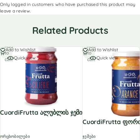
Only logged in customers who have purchased this product may
leave a review.
Related Products
Add
Add
Add to Wishlist
Add to Wishlist
to
to
Quick view
Quick view
cart
cart
CuordiFrutta Ალუბლის Ჯემი
CuordiFrutta Ფორ
ორცხობილები
ჯემები