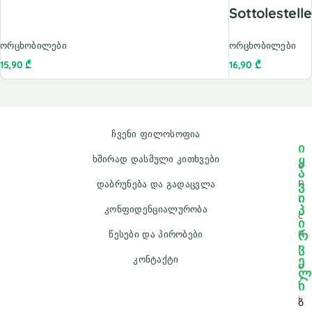
Sottolestel
ორცხობილები
ორცხობილები
15,90
₾
16,90
₾
ჩვენი ფილოსოფია
ი
ყ
ხშირად დასმული კითხვები
e
ა
p
ვ
დაბრუნება და გადაცვლა
ი
i
პ
კონფიდენციალურობა
c
ი
a
რ
წესები და პირობები
ვ
l
ე
კონტაქტი
o
ლ
r
ი
i
გ