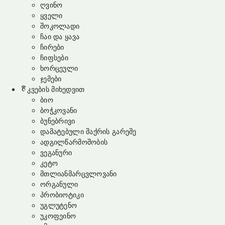
ღვინო
ყველი
შოკოლადი
ჩაი და ყავა
ჩირები
ჩიფსები
ხორცეული
ჯემები
კვების მიხედვით
ბიო
ბოჭკოვანი
ბუნებრივი
დამატებული შაქრის გარეშე
ადგილწარმოშობის
ვეგანური
კეტო
მთლიანმარცვლოვანი
ორგანული
პრობიოტიკი
უგლუტენო
უკოფეინო