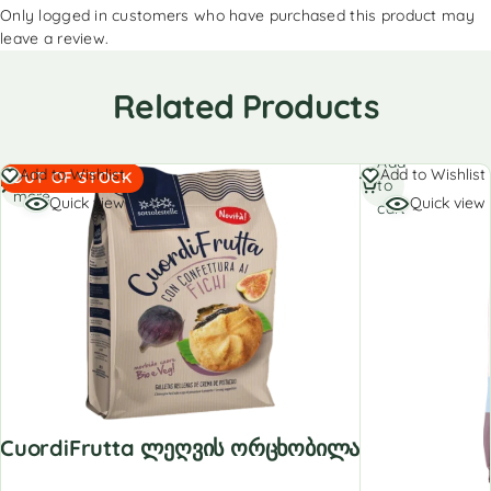
Only logged in customers who have purchased this product may
leave a review.
Related Products
Add
Read
Add to Wishlist
Add to Wishlist
OUT OF STOCK
to
more
Quick view
Quick view
cart
CuordiFrutta Ლეღვის Ორცხობილა