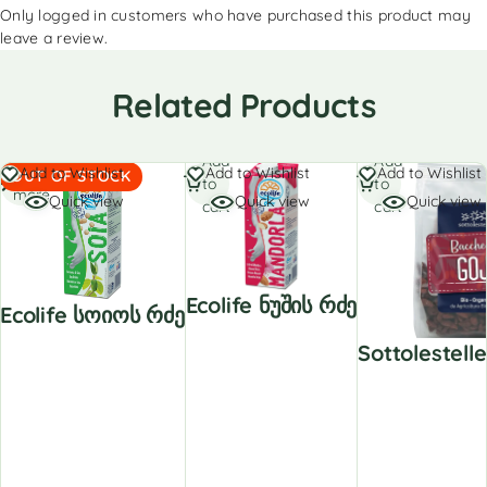
Only logged in customers who have purchased this product may
leave a review.
Related Products
Add
Add
Read
Add to Wishlist
Add to Wishlist
Add to Wishlist
OUT OF STOCK
to
to
more
Quick view
Quick view
Quick view
cart
cart
Ecolife Ნუშის Რძე
Ecolife Სოიოს Რძე
Sottolestell