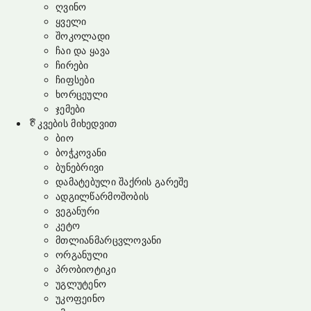
ღვინო
ყველი
შოკოლადი
ჩაი და ყავა
ჩირები
ჩიფსები
ხორცეული
ჯემები
კვების მიხედვით
ბიო
ბოჭკოვანი
ბუნებრივი
დამატებული შაქრის გარეშე
ადგილწარმოშობის
ვეგანური
კეტო
მთლიანმარცვლოვანი
ორგანული
პრობიოტიკი
უგლუტენო
უკოფეინო