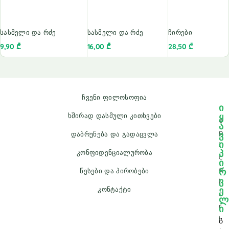
სასმელი და რძე
სასმელი და რძე
ჩირები
9,90
₾
16,00
₾
28,50
₾
ჩვენი ფილოსოფია
ი
ყ
ხშირად დასმული კითხვები
e
ა
p
ვ
დაბრუნება და გადაცვლა
ი
i
პ
კონფიდენციალურობა
c
ი
a
რ
წესები და პირობები
ვ
l
ე
კონტაქტი
o
ლ
r
ი
i
გ