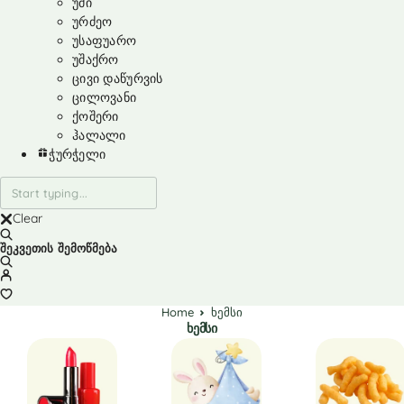
უმი
ურძეო
უსაფუარო
უშაქრო
ცივი დაწურვის
ცილოვანი
ქოშერი
ჰალალი
ჭურჭელი
Clear
შეკვეთის შემოწმება
Home
ხემსი
ხემსი