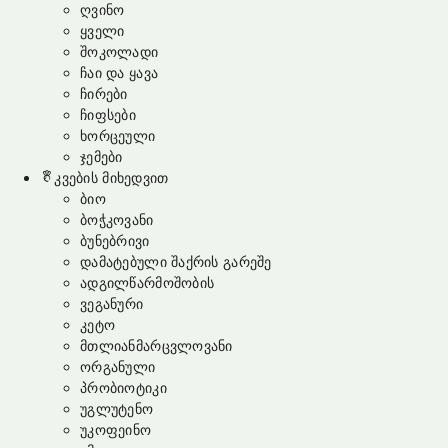
ღვინო
ყველი
შოკოლადი
ჩაი და ყავა
ჩირები
ჩიფსები
ხორცეული
ჯემები
კვების მიხედვით
ბიო
ბოჭკოვანი
ბუნებრივი
დამატებული შაქრის გარეშე
ადგილწარმოშობის
ვეგანური
კეტო
მთლიანმარცვლოვანი
ორგანული
პრობიოტიკი
უგლუტენო
უკოფეინო