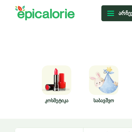
არჩე
Კოსმეტიკა
Საბავშვო