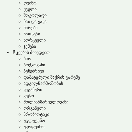
ღვინო
ყველი
შოკოლადი
ჩაი და ყავა
ჩირები
ჩიფსები
ხორცეული
ჯემები
კვების მიხედვით
ბიო
ბოჭკოვანი
ბუნებრივი
დამატებული შაქრის გარეშე
ადგილწარმოშობის
ვეგანური
კეტო
მთლიანმარცვლოვანი
ორგანული
პრობიოტიკი
უგლუტენო
უკოფეინო