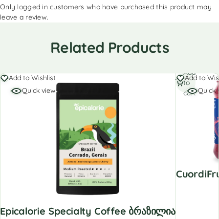
Only logged in customers who have purchased this product may
leave a review.
Related Products
Add
Add to Wishlist
Add to Wis
to
Quick view
Quick 
cart
CuordiFr
Epicalorie Specialty Coffee Ბრაზილია