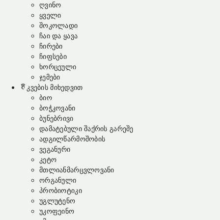
ღვინო
ყველი
შოკოლადი
ჩაი და ყავა
ჩირები
ჩიფსები
ხორცეული
ჯემები
კვების მიხედვით
ბიო
ბოჭკოვანი
ბუნებრივი
დამატებული შაქრის გარეშე
ადგილწარმოშობის
ვეგანური
კეტო
მთლიანმარცვლოვანი
ორგანული
პრობიოტიკი
უგლუტენო
უკოფეინო