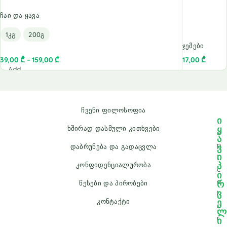
ჩაი და ყავა
1კგ
200გ
ჯემები
39,00
₾
–
159,00
₾
17,00
₾
Add
to
cart
ჩვენი ფილოსოფია
ი
ყ
ხშირად დასმული კითხვები
e
ა
p
ვ
დაბრუნება და გადაცვლა
ი
i
პ
კონფიდენციალურობა
c
ი
a
რ
წესები და პირობები
ვ
l
ე
კონტაქტი
o
ლ
r
ი