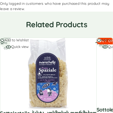
Only logged in customers who have purchased this product may
leave a review.
Related Products
Add
Read
Add to Wishlist
Add to 
OUT OF
to
more
Quick view
Qu
cart
Sottol