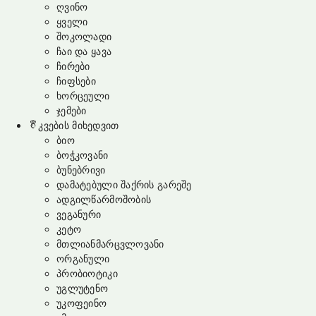
ღვინო
ყველი
შოკოლადი
ჩაი და ყავა
ჩირები
ჩიფსები
ხორცეული
ჯემები
კვების მიხედვით
ბიო
ბოჭკოვანი
ბუნებრივი
დამატებული შაქრის გარეშე
ადგილწარმოშობის
ვეგანური
კეტო
მთლიანმარცვლოვანი
ორგანული
პრობიოტიკი
უგლუტენო
უკოფეინო