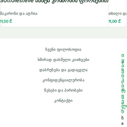
Sottolestelle Პასტა Კოსმოსის Ფორმებით
მაკარონი და ატრია
თხილი დ
11,50
₾
11,00
₾
ჩვენი ფილოსოფია
ი
ყ
ხშირად დასმული კითხვები
e
ა
p
ვ
დაბრუნება და გადაცვლა
ი
i
პ
კონფიდენციალურობა
c
ი
a
რ
წესები და პირობები
ვ
l
ე
კონტაქტი
o
ლ
r
ი
i
გ
e
ა