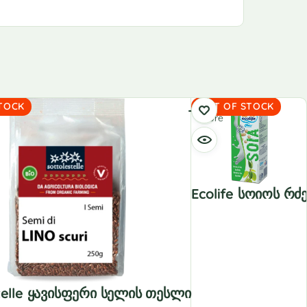
Read
TOCK
OUT OF STOCK
more
Ecolife Სოიოს Რძ
telle Ყავისფერი Სელის Თესლი