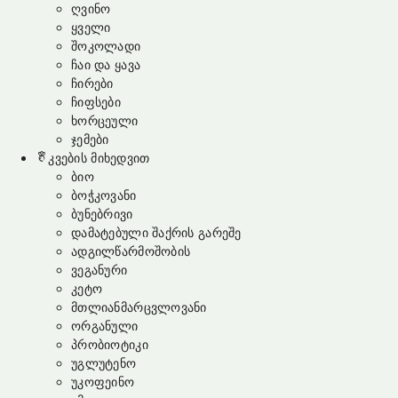
ღვინო
ყველი
შოკოლადი
ჩაი და ყავა
ჩირები
ჩიფსები
ხორცეული
ჯემები
კვების მიხედვით
ბიო
ბოჭკოვანი
ბუნებრივი
დამატებული შაქრის გარეშე
ადგილწარმოშობის
ვეგანური
კეტო
მთლიანმარცვლოვანი
ორგანული
პრობიოტიკი
უგლუტენო
უკოფეინო