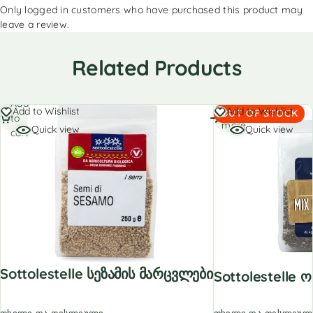
Only logged in customers who have purchased this product may
leave a review.
Related Products
Add
Read
Add to Wishlist
Add to Wishlist
OUT OF STOCK
to
more
Quick view
Quick view
cart
Sottolestelle Სეზამის Მარცვლები
Sottolestelle