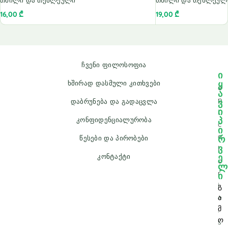
თხილი და თესლეული
თხილი და თესლეულ
16,00
₾
19,00
₾
ჩვენი ფილოსოფია
ი
ყ
ხშირად დასმული კითხვები
e
ა
p
ვ
დაბრუნება და გადაცვლა
ი
i
პ
კონფიდენციალურობა
c
ი
a
რ
წესები და პირობები
ვ
l
ე
კონტაქტი
o
ლ
r
ი
i
გ
e
ა
მ
.
ო
s