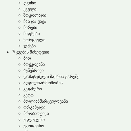
ღვინო
ყველი
შოკოლადი
ჩაი და ყავა
ჩირები
ჩიფსები
ხორცეული
ჯემები
კვების მიხედვით
ბიო
ბოჭკოვანი
ბუნებრივი
დამატებული შაქრის გარეშე
ადგილწარმოშობის
ვეგანური
კეტო
მთლიანმარცვლოვანი
ორგანული
პრობიოტიკი
უგლუტენო
უკოფეინო