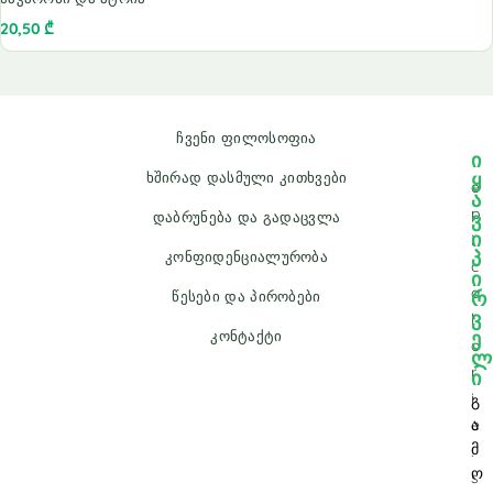
20,50
₾
ჩვენი ფილოსოფია
ი
ყ
ხშირად დასმული კითხვები
e
ა
p
ვ
დაბრუნება და გადაცვლა
ი
i
პ
კონფიდენციალურობა
c
ი
a
რ
წესები და პირობები
ვ
l
ე
კონტაქტი
o
ლ
r
ი
i
გ
e
ა
მ
.
ო
s