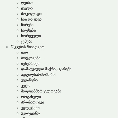
ღვინო
ყველი
შოკოლადი
ჩაი და ყავა
ჩირები
ჩიფსები
ხორცეული
ჯემები
კვების მიხედვით
ბიო
ბოჭკოვანი
ბუნებრივი
დამატებული შაქრის გარეშე
ადგილწარმოშობის
ვეგანური
კეტო
მთლიანმარცვლოვანი
ორგანული
პრობიოტიკი
უგლუტენო
უკოფეინო