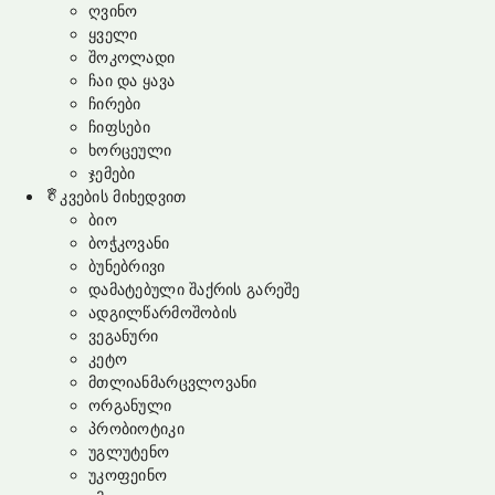
ღვინო
ყველი
შოკოლადი
ჩაი და ყავა
ჩირები
ჩიფსები
ხორცეული
ჯემები
კვების მიხედვით
ბიო
ბოჭკოვანი
ბუნებრივი
დამატებული შაქრის გარეშე
ადგილწარმოშობის
ვეგანური
კეტო
მთლიანმარცვლოვანი
ორგანული
პრობიოტიკი
უგლუტენო
უკოფეინო