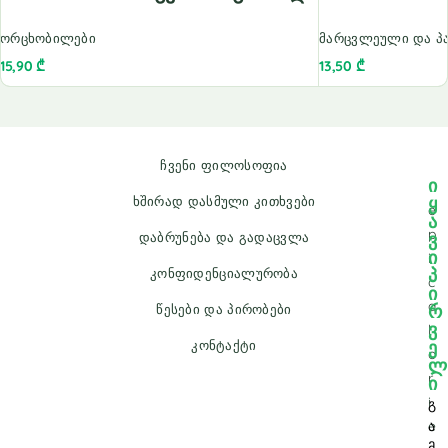
ორცხობილები
მარცვლეული და პ
15,90
₾
13,50
₾
ჩვენი ფილოსოფია
ი
ყ
ხშირად დასმული კითხვები
e
ა
p
ვ
დაბრუნება და გადაცვლა
ი
i
პ
კონფიდენციალურობა
c
ი
a
რ
წესები და პირობები
ვ
l
ე
კონტაქტი
o
ლ
r
ი
i
გ
e
ა
მ