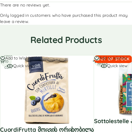
There are no reviews yet.
Only logged in customers who have purchased this product may
leave a review.
Related Products
Add
Read
Add to Wishlist
Add to Wishlist
OUT OF STOCK
to
more
Quick view
Quick view
cart
Sottolestell
CuordiFrutta Მოცვის Ორცხობილა