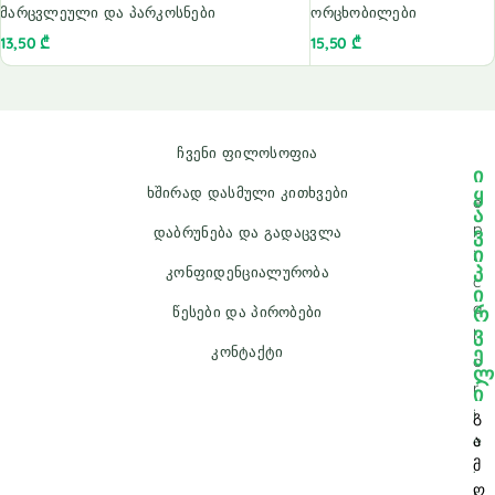
მარცვლეული და პარკოსნები
ორცხობილები
13,50
₾
15,50
₾
ჩვენი ფილოსოფია
ი
ყ
ხშირად დასმული კითხვები
e
ა
p
ვ
დაბრუნება და გადაცვლა
ი
i
პ
კონფიდენციალურობა
c
ი
a
რ
წესები და პირობები
ვ
l
ე
კონტაქტი
o
ლ
r
ი
i
გ
e
ა
მ
.
ო
s