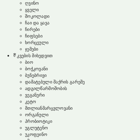
ღვინო
ყველი
შოკოლადი
ჩაი და ყავა
ჩირები
ჩიფსები
ხორცეული
ჯემები
კვების მიხედვით
ბიო
ბოჭკოვანი
ბუნებრივი
დამატებული შაქრის გარეშე
ადგილწარმოშობის
ვეგანური
კეტო
მთლიანმარცვლოვანი
ორგანული
პრობიოტიკი
უგლუტენო
უკოფეინო