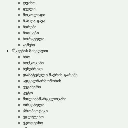
ღვინო
ყველი
შოკოლადი
ჩაი და ყავა
ჩირები
ჩიფსები
ხორცეული
ჯემები
კვების მიხედვით
ბიო
ბოჭკოვანი
ბუნებრივი
დამატებული შაქრის გარეშე
ადგილწარმოშობის
ვეგანური
კეტო
მთლიანმარცვლოვანი
ორგანული
პრობიოტიკი
უგლუტენო
უკოფეინო