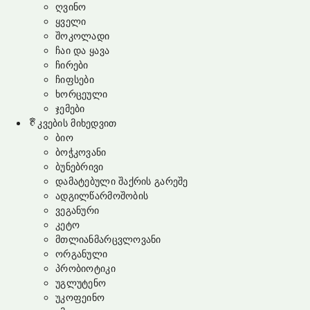
ღვინო
ყველი
შოკოლადი
ჩაი და ყავა
ჩირები
ჩიფსები
ხორცეული
ჯემები
კვების მიხედვით
ბიო
ბოჭკოვანი
ბუნებრივი
დამატებული შაქრის გარეშე
ადგილწარმოშობის
ვეგანური
კეტო
მთლიანმარცვლოვანი
ორგანული
პრობიოტიკი
უგლუტენო
უკოფეინო