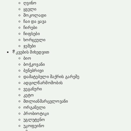
ღვინო
ყველი
შოკოლადი
ჩაი და ყავა
ჩირები
ჩიფსები
ხორცეული
ჯემები
კვების მიხედვით
ბიო
ბოჭკოვანი
ბუნებრივი
დამატებული შაქრის გარეშე
ადგილწარმოშობის
ვეგანური
კეტო
მთლიანმარცვლოვანი
ორგანული
პრობიოტიკი
უგლუტენო
უკოფეინო