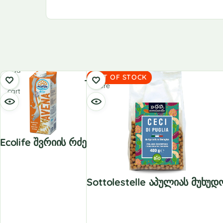
Add
Read
OUT OF STOCK
to
more
cart
Ecolife Შვრიის Რძე
Sottolestelle Აპულიას Მუხუდ