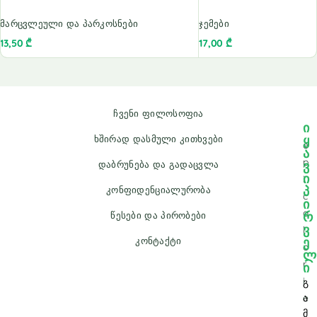
მარცვლეული და პარკოსნები
ჯემები
13,50
₾
17,00
₾
ჩვენი ფილოსოფია
ი
ყ
ხშირად დასმული კითხვები
e
ა
p
ვ
დაბრუნება და გადაცვლა
ი
i
პ
კონფიდენციალურობა
c
ი
a
რ
წესები და პირობები
ვ
l
ე
კონტაქტი
o
ლ
r
ი
i
გ
e
ა
მ
.