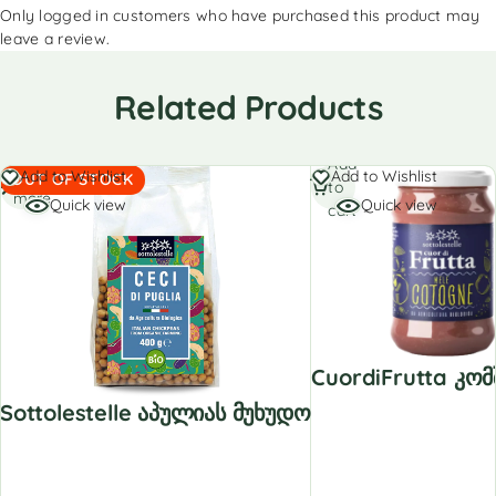
Only logged in customers who have purchased this product may
leave a review.
Related Products
Add
Read
Add to Wishlist
Add to Wishlist
OUT OF STOCK
to
more
Quick view
Quick view
cart
CuordiFrutta Კომ
Sottolestelle Აპულიას Მუხუდო