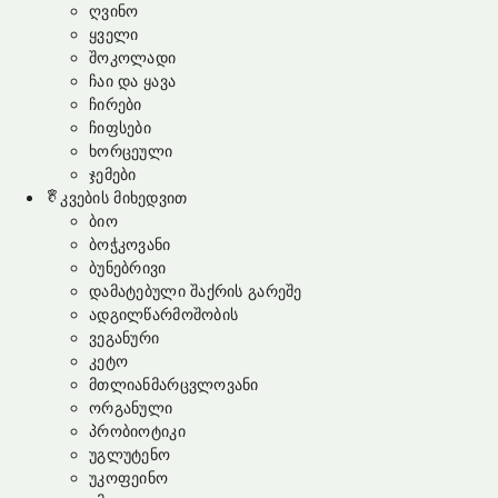
ღვინო
ყველი
შოკოლადი
ჩაი და ყავა
ჩირები
ჩიფსები
ხორცეული
ჯემები
კვების მიხედვით
ბიო
ბოჭკოვანი
ბუნებრივი
დამატებული შაქრის გარეშე
ადგილწარმოშობის
ვეგანური
კეტო
მთლიანმარცვლოვანი
ორგანული
პრობიოტიკი
უგლუტენო
უკოფეინო