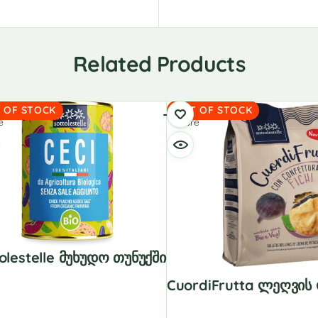
Related Products
d
Read
 OF STOCK
OUT OF STOCK
e
more
olestelle Მუხუდო Თუნუქში
CuordiFrutta Ლეღვი