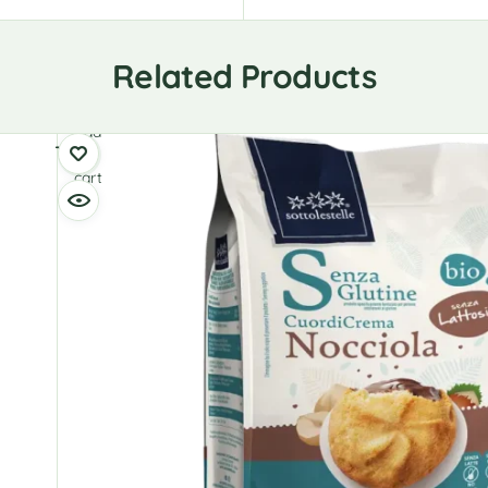
Related Products
Add
to
cart