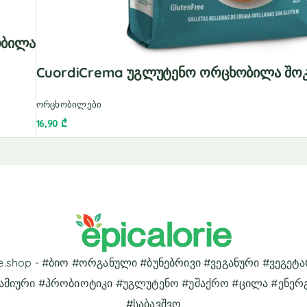
ობილა
CuordiCrema Უგლუტენო Ორცხობილა Შო
ორცხობილები
16,90
₾
rie.shop - #ბიო #ორგანული #ბუნებრივი #ვეგანური #ვეგეტ
ამიური #პრობიოტიკი #უგლუტენო #უშაქრო #ცილა #ენერ
#საბავშვო