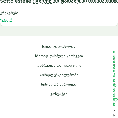
Sottolestelle Უგლუტენო Ტარალინი Როზმარინი
კრეკერები
12,50
₾
ჩვენი ფილოსოფია
ი
ყ
ხშირად დასმული კითხვები
e
ა
p
ვ
დაბრუნება და გადაცვლა
ი
i
პ
კონფიდენციალურობა
c
ი
a
რ
წესები და პირობები
ვ
l
ე
კონტაქტი
o
ლ
r
ი
i
გ
e
ა