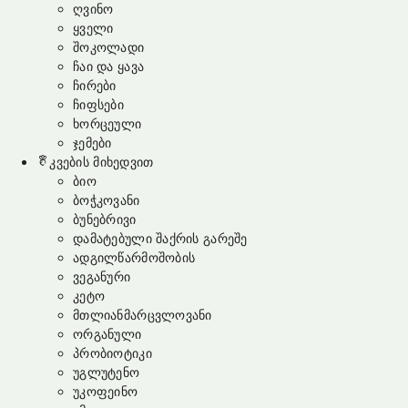
ღვინო
ყველი
შოკოლადი
ჩაი და ყავა
ჩირები
ჩიფსები
ხორცეული
ჯემები
კვების მიხედვით
ბიო
ბოჭკოვანი
ბუნებრივი
დამატებული შაქრის გარეშე
ადგილწარმოშობის
ვეგანური
კეტო
მთლიანმარცვლოვანი
ორგანული
პრობიოტიკი
უგლუტენო
უკოფეინო