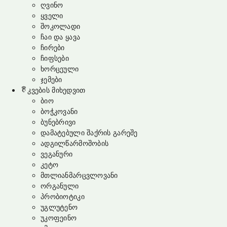
ღვინო
ყველი
შოკოლადი
ჩაი და ყავა
ჩირები
ჩიფსები
ხორცეული
ჯემები
კვების მიხედვით
ბიო
ბოჭკოვანი
ბუნებრივი
დამატებული შაქრის გარეშე
ადგილწარმოშობის
ვეგანური
კეტო
მთლიანმარცვლოვანი
ორგანული
პრობიოტიკი
უგლუტენო
უკოფეინო