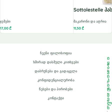
Sottolestelle 
ჯემები
მაკარონი და ატრია
17,00
₾
11,50
₾
ჩვენი ფილოსოფია
ი
ყ
ხშირად დასმული კითხვები
e
ა
p
ვ
დაბრუნება და გადაცვლა
ი
i
პ
კონფიდენციალურობა
c
ი
a
რ
წესები და პირობები
ვ
l
ე
კონტაქტი
o
ლ
r
ი