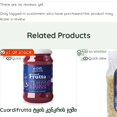
There are no reviews yet.
Only logged in customers who have purchased this product may
leave a review.
Related Products
Add
Read
Add to Wishlist
Add to Wishlist
OUT OF STOCK
to
more
Quick view
Quick view
cart
Cuordifrutta Ტყის Კენკრის Ჯემი