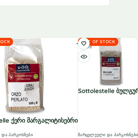
Read
TOCK
OUT OF STOCK
more
Sottolestelle Ბულგუ
telle Ქერი Მარგალიტისებრი
 და პარკოსნები
მარცვლეული და პარკოსნებ