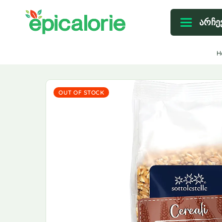
არჩე
H
OUT OF STOCK