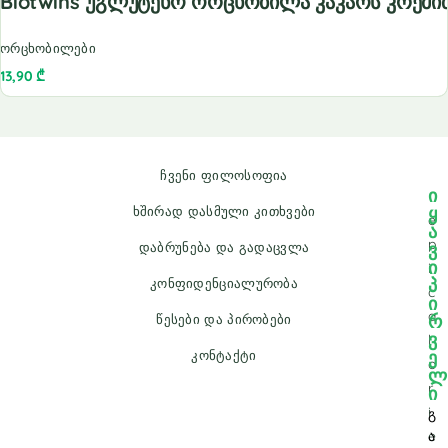
Biotwins Უგლუტენო Ორცხობილა Კაკაოს Კრემი
ორცხობილები
13,90
₾
ჩვენი ფილოსოფია
ი
ყ
ხშირად დასმული კითხვები
e
ა
p
ვ
დაბრუნება და გადაცვლა
ი
i
პ
კონფიდენციალურობა
c
ი
a
რ
წესები და პირობები
ვ
l
ე
კონტაქტი
o
ლ
r
ი
i
გ
e
ა