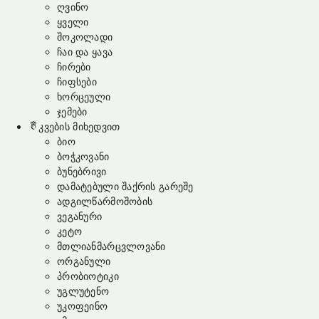
ღვინო
ყველი
შოკოლადი
ჩაი და ყავა
ჩირები
ჩიფსები
ხორცეული
ჯემები
კვების მიხედვით
ბიო
ბოჭკოვანი
ბუნებრივი
დამატებული შაქრის გარეშე
ადგილწარმოშობის
ვეგანური
კეტო
მთლიანმარცვლოვანი
ორგანული
პრობიოტიკი
უგლუტენო
უკოფეინო