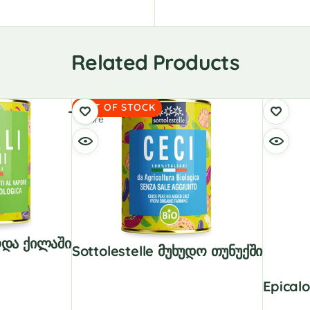
Related Products
Read
OUT OF STOCK
more
არდა Ქილაში
Sottolestelle Მუხუდო Თუნუქში
Epical