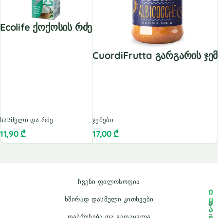
Ecolife Ქოქოსის Რძე
CuordiFrutta Გარგარის Ჯემ
სასმელი და რძე
ჯემები
11,90
₾
17,00
₾
ჩვენი ფილოსოფია
ი
ყ
ხშირად დასმული კითხვები
e
ა
p
ვ
დაბრუნება და გადაცვლა